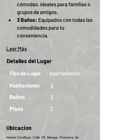
cómodas, ideales para familias o 
grupos de amigos.
3 Baños:
 Equipados con todas las 
comodidades para tu 
conveniencia.
Leer Más
Detalles del Lugar
Tipo de Lugar
Apartamento
Habitaciones
3
Baños
3
Pisos
2
Ubicacion
Hostal Catalleya, Calle 29, Manga, Provincia de