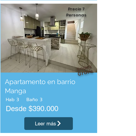
Precio 7
Personas
Snack
Gratis
Apartamento en barrio
Manga
Hab
3
Baño
3
Desde $390.000
Leer más