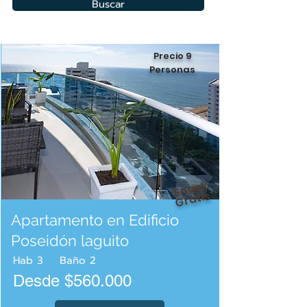
Buscar
Precio 9
Personas
Snack
Gratis
Apartamento en Edificio
Poseidón laguito
Hab
3
Baño
2
Desde $560.000