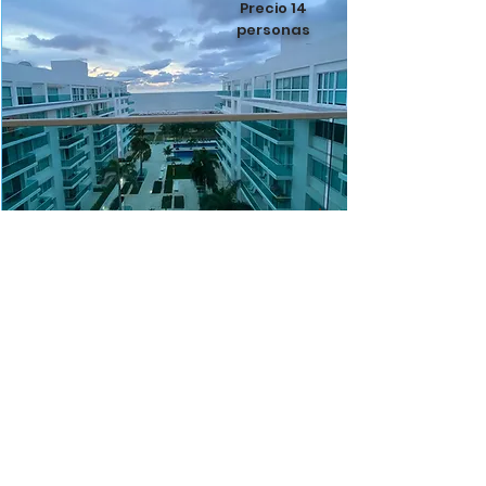
Precio 14
personas
Snack
Gratis
Apartamento Morros
922
Hab
4
Baño
3
Desde $1.300.000
Leer más
Precio 16