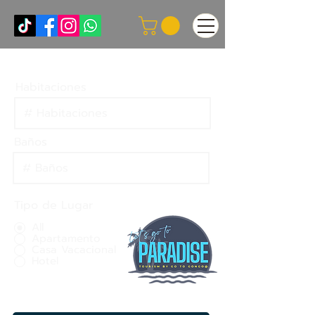
Filtros
Habitaciones
Baños
Tipo de Lugar
All
Apartamento
Casa Vacacional
Hotel