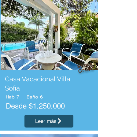
Hasta 17
Personas
Snack
Gratis
Casa Vacacional Villa
Sofia
Hab
7
Baño
6
Desde $1.250.000
Leer más