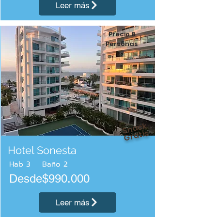
Leer más
Precio 8
Personas
Snack
Gratis
Hotel Sonesta
Hab
3
Baño
2
Desde$990.000
Leer más