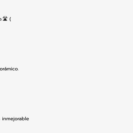
.🛣 (
norámico.
 inmejorable