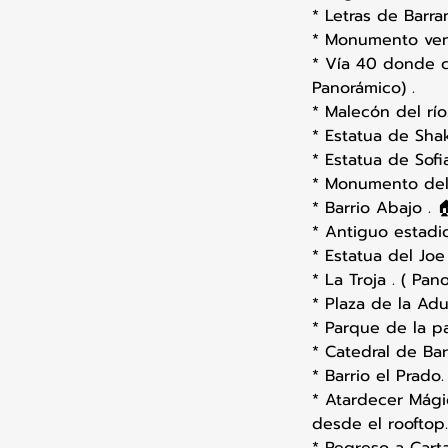
* Letras de Barran
* Monumento ven
* Vía 40 donde 
Panorámico) .
* Malecón del río
* Estatua de Shak
* Estatua de Sofi
* Monumento del
* Barrio Abajo . 
* Antiguo estadio
* Estatua del Joe
* La Troja . ( Pan
* Plaza de la Adu
* Parque de la pa
* Catedral de Bar
* Barrio el Prado.
* Atardecer Mági
desde el rooftop.
* Regreso a Cart