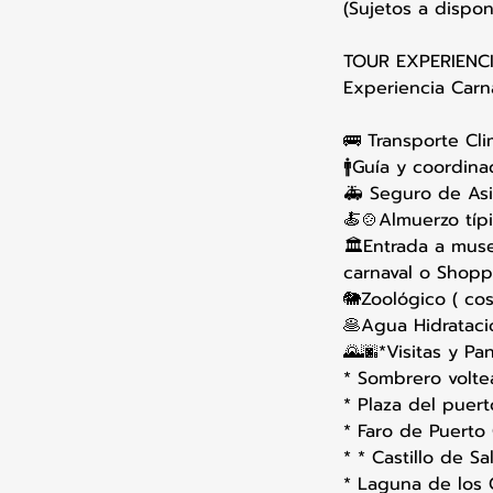
(Sujetos a dispon
TOUR EXPERIENC
Experiencia Carna
🚌 Transporte Cl
🚹Guía y coordin
🚑 Seguro de Asis
🍝🍲Almuerzo típi
🏛Entrada a mus
carnaval o Shoppi
🐘Zoológico ( cos
🥞Agua Hidratació
🌄🌆*Visitas y Pa
* Sombrero voltea
* Plaza del puer
* Faro de Puerto
* * Castillo de Sa
* Laguna de los C