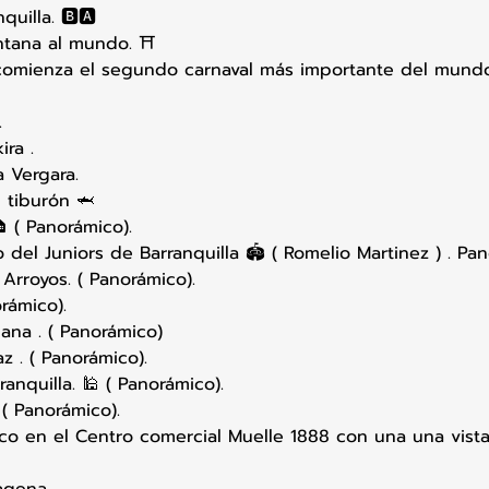
quilla. 🅱🅰
tana al mundo. ⛩
comienza el segundo carnaval más importante del mundo
.
ira .
a Vergara.
 tiburón 🦈
🏠 ( Panorámico).
 del Juniors de Barranquilla 🏟 ( Romelio Martinez ) . Pa
 Arroyos. ( Panorámico).
orámico).
ana . ( Panorámico)
z . ( Panorámico).
ranquilla. 🕌 ( Panorámico).
 ( Panorámico).
co en el Centro comercial Muelle 1888 con una una vista
agena .