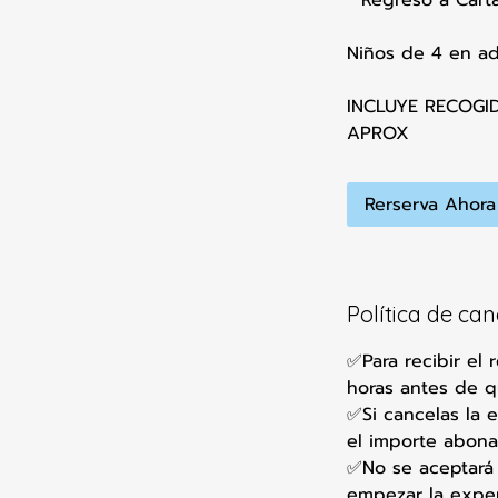
Niños de 4 en ad
INCLUYE RECOGI
APROX
Rerserva Ahora
Política de ca
✅Para recibir el
horas antes de 
✅Si cancelas la 
el importe abona
✅No se aceptará 
empezar la exper