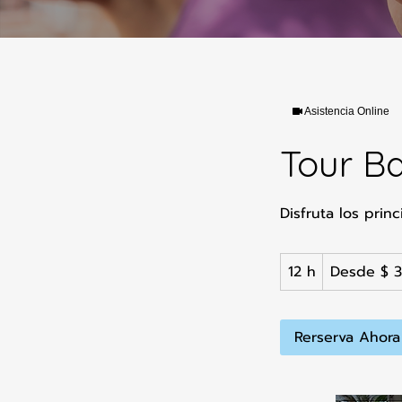
Asistencia Online
Tour Ba
Disfruta los princ
Desde
12 h
1
Desde $ 
330.000
pesos
2
colombianos
h
Rerserva Ahora