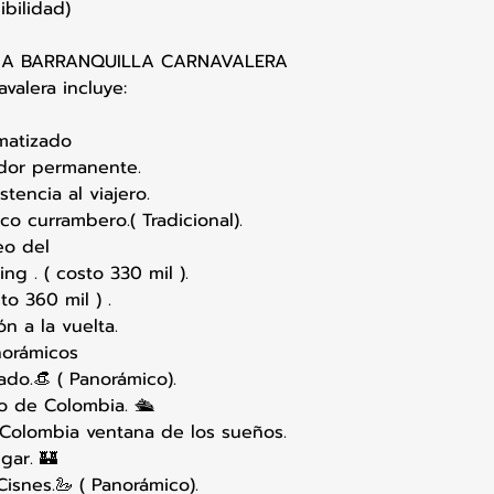
ibilidad)
IA BARRANQUILLA CARNAVALERA
valera incluye:
imatizado
ador permanente.
tencia al viajero.
co currambero.( Tradicional).
eo del
ng . ( costo 330 mil ).
to 360 mil ) .
n a la vuelta.
norámicos
do.👒 ( Panorámico).
to de Colombia. 🛳
 Colombia ventana de los sueños.
lgar. 🏰
isnes.🦢 ( Panorámico).