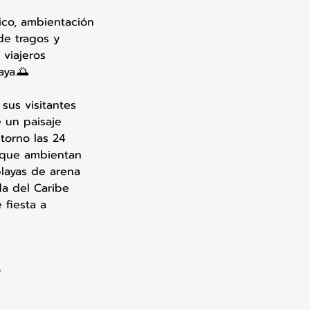
ico, ambientación
de tragos y
 viajeros
aya.🌅
sus visitantes
e un paisaje
torno las 24
s que ambientan
playas de arena
da del Caribe
 fiesta a
O