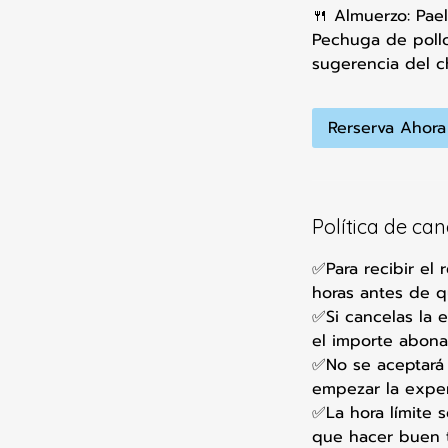
🍴 Almuerzo: Pael
Pechuga de pollo
sugerencia del c
Rerserva Ahora
Política de ca
✅Para recibir el
horas antes de 
✅Si cancelas la 
el importe abona
✅No se aceptará 
empezar la exper
✅La hora límite s
que hacer buen t