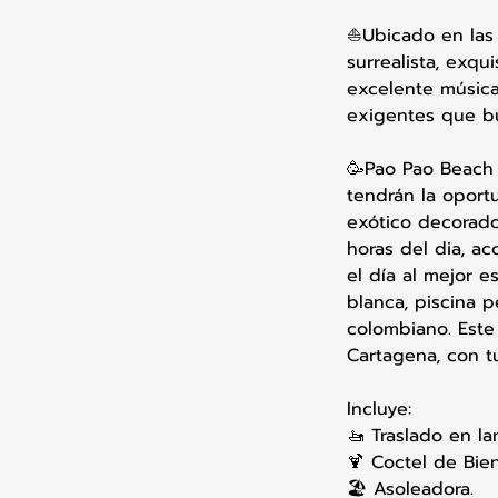
⛵Ubicado en las 
surrealista, exqu
excelente música
exigentes que bu
🥳Pao Pao Beach 
tendrán la oport
exótico decorado
horas del dia, a
el día al mejor 
blanca, piscina 
colombiano. Este
Cartagena, con t
Incluye:
🚤 Traslado en l
🍹 Coctel de Bien
🏖 Asoleadora.