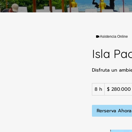
Asistencia Online
Isla P
Disfruta un ambi
280.000
8 h
8
$ 280.000
pesos
colombianos
h
Rerserva Ahora