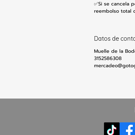
✅Si se cancela p
reembolso total 
Datos de cont
Muelle de la Bode
3152586308
mercadeo@goto