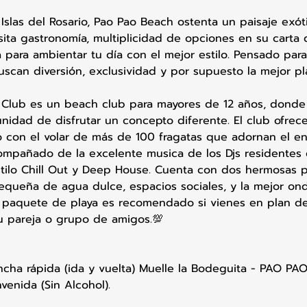
Islas del Rosario, Pao Pao Beach ostenta un paisaje exót
isita gastronomía, multiplicidad de opciones en su carta 
 para ambientar tu día con el mejor estilo. Pensado para
scan diversión, exclusividad y por supuesto la mejor pl
Club es un beach club para mayores de 12 años, donde 
unidad de disfrutar un concepto diferente. El club ofrec
 con el volar de más de 100 fragatas que adornan el en
compañado de la excelente musica de los Djs residente
estilo Chill Out y Deep House. Cuenta con dos hermosas 
pequeña de agua dulce, espacios sociales, y la mejor on
 paquete de playa es recomendado si vienes en plan de
u pareja o grupo de amigos.💯
ancha rápida (ida y vuelta) Muelle la Bodeguita - PAO PA
venida (Sin Alcohol).