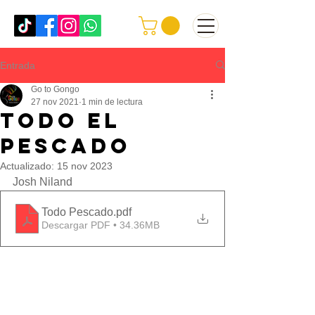
Entrada
Go to Gongo
27 nov 2021
1 min de lectura
Todo el
pescado
Actualizado:
15 nov 2023
Josh Niland
Todo Pescado
.pdf
Descargar PDF • 34.36MB